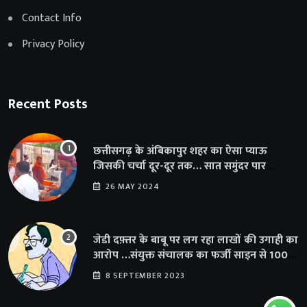
Contact Info
Privacy Policy
Recent Posts
छत्तीसगढ़ के अंबिकापुर शहर का ऐसा प्याऊ
जिसकी चर्चा दूर-दूर तक… सात समुंदर पार
अमेरिका से भी पहुंचा सहयोग
26 MAY 2024
जेडी दफ़्तर के बाबू पर लग रहा लाखों की उगाही का
आरोप …संयुक्त संचालक का फर्जी साइन से 100
शिक्षकों क़ो थमाया संशोधन आदेश
8 SEPTEMBER 2023