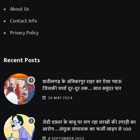
About Us
Contact Info
Privacy Policy
Recent Posts
छत्तीसगढ़ के अंबिकापुर शहर का ऐसा प्याऊ
जिसकी चर्चा दूर-दूर तक… सात समुंदर पार
अमेरिका से भी पहुंचा सहयोग
26 MAY 2024
जेडी दफ़्तर के बाबू पर लग रहा लाखों की उगाही का
आरोप …संयुक्त संचालक का फर्जी साइन से 100
शिक्षकों क़ो थमाया संशोधन आदेश
8 SEPTEMBER 2023