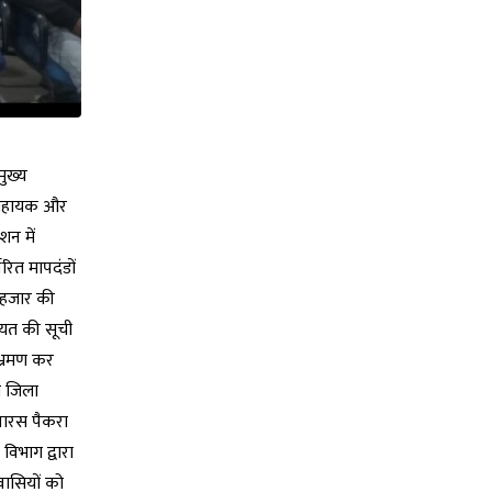
मुख्य
र सहायक और
शन में
ारित मापदंडों
क हजार की
चायत की सूची
भ्रमण कर
ची जिला
 पारस पैकरा
विभाग द्वारा
वासियों को