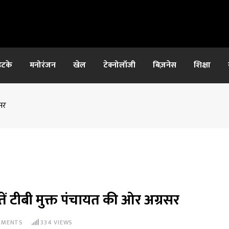
हटके
मनोरंजन
खेल
टेक्नोलॉजी
बिज़नेस
शिक्षा
रसर
तें टीबी मुक्त पंचायत की ओर अग्रसर
MENTS
334
VIEWS