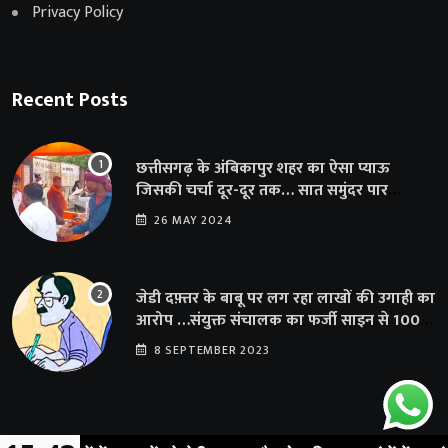
Privacy Policy
Recent Posts
छत्तीसगढ़ के अंबिकापुर शहर का ऐसा प्याऊ
जिसकी चर्चा दूर-दूर तक… सात समुंदर पार
अमेरिका से भी पहुंचा सहयोग
26 MAY 2024
जेडी दफ़्तर के बाबू पर लग रहा लाखों की उगाही का
आरोप …संयुक्त संचालक का फर्जी साइन से 100
शिक्षकों क़ो थमाया संशोधन आदेश
8 SEPTEMBER 2023