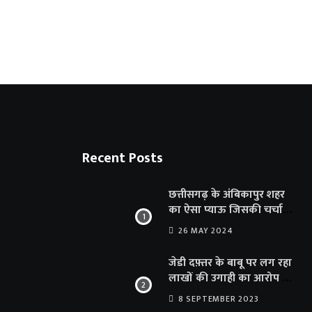
अंबिकापुर को मिलेगी बिजली संकट से राहत, शहर
6 AUGUST 2026
Recent Posts
छत्तीसगढ़ के अंबिकापुर शहर
का ऐसा प्याऊ जिसकी चर्चा
दूर-दूर तक… सात समुंदर पार
26 MAY 2024
अमेरिका से भी पहुंचा सहयोग
जेडी दफ़्तर के बाबू पर लग रहा
लाखों की उगाही का आरोप …
संयुक्त संचालक का फर्जी
8 SEPTEMBER 2023
साइन से 100 शिक्षकों क़ो