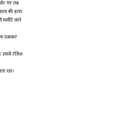
ी ओर गए तब
ात्र की हत्या
ी घसीटे जाने
 गला दबाकर
ह उससे रंजिश
जता रहा।