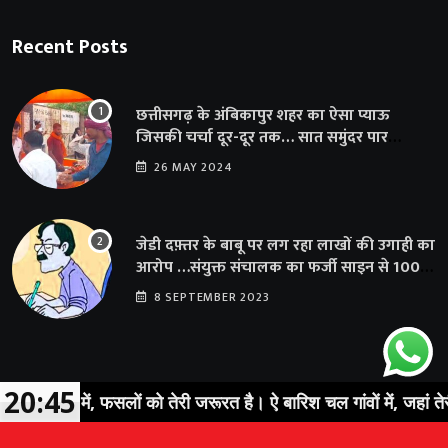
Recent Posts
छत्तीसगढ़ के अंबिकापुर शहर का ऐसा प्याऊ
जिसकी चर्चा दूर-दूर तक… सात समुंदर पार
अमेरिका से भी पहुंचा सहयोग
26 MAY 2024
जेडी दफ़्तर के बाबू पर लग रहा लाखों की उगाही का
आरोप …संयुक्त संचालक का फर्जी साइन से 100
शिक्षकों क़ो थमाया संशोधन आदेश
8 SEPTEMBER 2023
20:45
तों में, फसलों को तेरी जरूरत है। ऐ बारिश चल गांवों में, जहां तेरी ख़ाति
© 2023 Sarguja Express. All Rights Reserved |
News Portal