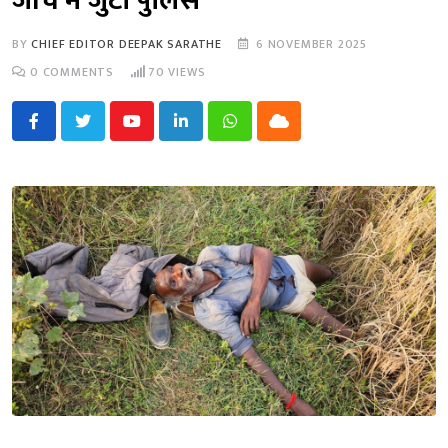
जांच में जुटी पुलिस
BY
CHIEF EDITOR DEEPAK SARATHE
6 NOVEMBER 2025
0
COMMENTS
70
VIEWS
Youtube
LinkedIn
Whatsapp
Cloud