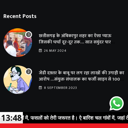
Recent Posts
छत्तीसगढ़ के अंबिकापुर शहर का ऐसा प्याऊ
जिसकी चर्चा दूर-दूर तक… सात समुंदर पार
अमेरिका से भी पहुंचा सहयोग
26 MAY 2024
जेडी दफ़्तर के बाबू पर लग रहा लाखों की उगाही का
आरोप …संयुक्त संचालक का फर्जी साइन से 100
शिक्षकों क़ो थमाया संशोधन आदेश
8 SEPTEMBER 2023
13:48
ेतों में, फसलों को तेरी जरूरत है। ऐ बारिश चल गांवों में, जहां तेरी ख़ात