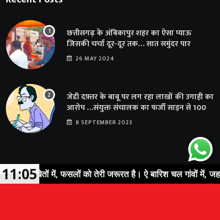
छत्तीसगढ़ के अंबिकापुर शहर का ऐसा प्याऊ
जिसकी चर्चा दूर-दूर तक… सात समुंदर पार
अमेरिका से भी पहुंचा सहयोग
26 MAY 2024
जेडी दफ़्तर के बाबू पर लग रहा लाखों की उगाही का
आरोप …संयुक्त संचालक का फर्जी साइन से 100
शिक्षकों क़ो थमाया संशोधन आदेश
8 SEPTEMBER 2023
11:05
ल खेतों में, फसलों को तेरी जरूरत है। ऐ बारिश चल गांवों में, जहां तेरी ख
© 2023 Sarguja Express. All Rights Reserved |
News Portal
Development Company