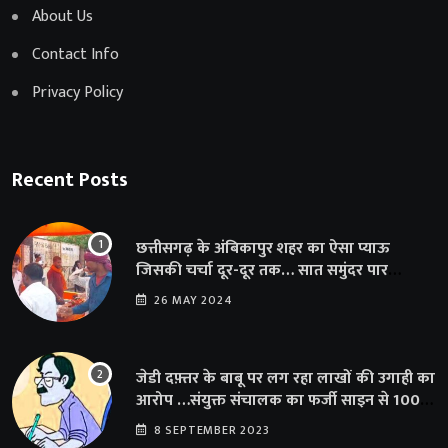
About Us
Contact Info
Privacy Policy
Recent Posts
छत्तीसगढ़ के अंबिकापुर शहर का ऐसा प्याऊ
जिसकी चर्चा दूर-दूर तक… सात समुंदर पार
अमेरिका से भी पहुंचा सहयोग
26 MAY 2024
जेडी दफ़्तर के बाबू पर लग रहा लाखों की उगाही का
आरोप …संयुक्त संचालक का फर्जी साइन से 100
शिक्षकों क़ो थमाया संशोधन आदेश
8 SEPTEMBER 2023